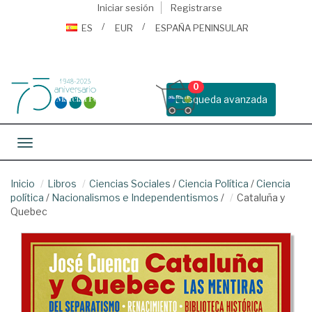
Iniciar sesión
Registrarse
ES
EUR
ESPAÑA PENINSULAR
0
Busqueda avanzada
Toggle navigation
Inicio
Libros
Ciencias Sociales
/
Ciencia Política
/
Ciencia
política
/
Nacionalismos e Independentismos
/
Cataluña y
Quebec