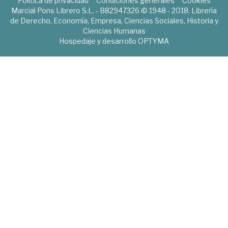
Política de privacidad
Condiciones generales
Cookies
Marcial Pons Librero S.L. - B82947326 © 1948 - 2018. Librería
de Derecho, Economía, Empresa, Ciencias Sociales, Historia y
Ciencias Humanas
Hospedaje y desarrollo
OPTYMA