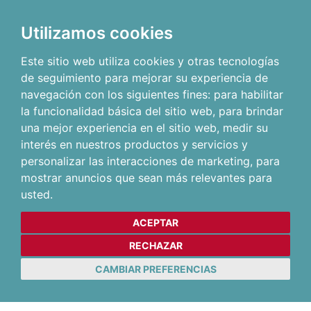
Utilizamos cookies
Este sitio web utiliza cookies y otras tecnologías
de seguimiento para mejorar su experiencia de
navegación con los siguientes fines:
para habilitar
la funcionalidad básica del sitio web
,
para brindar
una mejor experiencia en el sitio web
,
medir su
interés en nuestros productos y servicios y
personalizar las interacciones de marketing
,
para
mostrar anuncios que sean más relevantes para
usted
.
ACEPTAR
RECHAZAR
CAMBIAR PREFERENCIAS