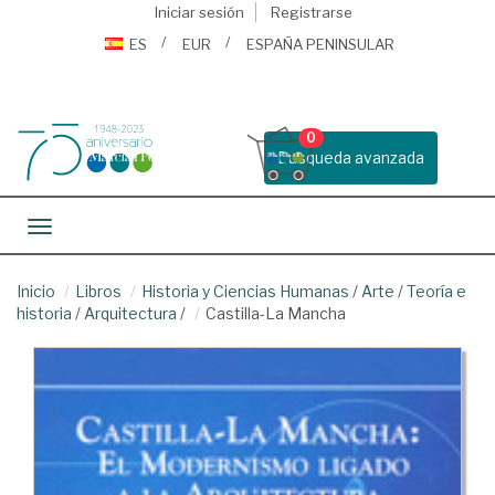
Iniciar sesión
Registrarse
ES
EUR
ESPAÑA PENINSULAR
0
Busqueda avanzada
Toggle navigation
Inicio
Libros
Historia y Ciencias Humanas
/
Arte
/
Teoría e
historia
/
Arquitectura
/
Castilla-La Mancha