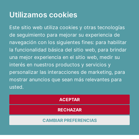
Utilizamos cookies
Este sitio web utiliza cookies y otras tecnologías
de seguimiento para mejorar su experiencia de
navegación con los siguientes fines:
para habilitar
la funcionalidad básica del sitio web
,
para brindar
una mejor experiencia en el sitio web
,
medir su
interés en nuestros productos y servicios y
personalizar las interacciones de marketing
,
para
mostrar anuncios que sean más relevantes para
usted
.
ACEPTAR
RECHAZAR
CAMBIAR PREFERENCIAS