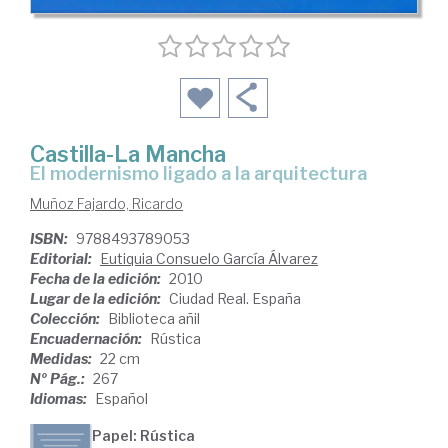
Castilla-La Mancha
el modernismo ligado a la arquitectura
Muñoz Fajardo, Ricardo
ISBN:
9788493789053
Editorial:
Eutiquia Consuelo García Álvarez
Fecha de la edición:
2010
Lugar de la edición:
Ciudad Real. España
Colección:
Biblioteca añil
Encuadernación:
Rústica
Medidas:
22 cm
Nº Pág.:
267
Idiomas:
Español
Papel: Rústica