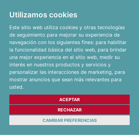
Utilizamos cookies
Este sitio web utiliza cookies y otras tecnologías
de seguimiento para mejorar su experiencia de
navegación con los siguientes fines:
para habilitar
la funcionalidad básica del sitio web
,
para brindar
una mejor experiencia en el sitio web
,
medir su
interés en nuestros productos y servicios y
personalizar las interacciones de marketing
,
para
mostrar anuncios que sean más relevantes para
usted
.
ACEPTAR
RECHAZAR
CAMBIAR PREFERENCIAS