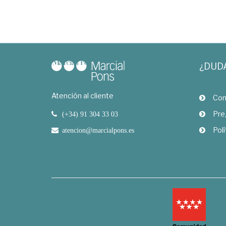
¿DUD
Atención al cliente
Com
Pre
(+34) 91 304 33 03
Polí
atencion@marcialpons.es