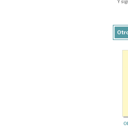
Y si
Otro
O