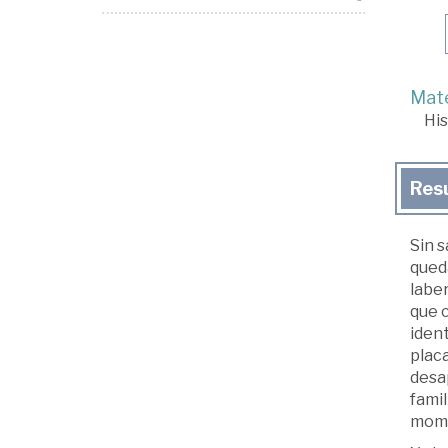
Mate
His
Res
Sin 
queda
laber
que c
ident
plac
desa
famil
mom