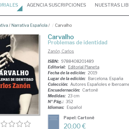
ORIALES
AGENCIA
SUSCRIPCIONES
NUESTRAS
LI
ativa
/
Narrativa Española
/
Carvalho
Carvalho
problemas de identidad
Zanón, Carlos
ISBN:
9788408201489
Editorial:
Editorial Planeta
Fecha de la edición:
2019
Lugar de la edición:
Barcelona. España
Colección:
Autores Españoles e Iberoam
Encuadernación:
Cartoné
Medidas:
23 cm
Nº Pág.:
352
Idiomas:
Español
Papel: Cartoné
20,00 €