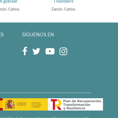
n glaciar
Thunders
nón, Carlos
Zanón, Carlos
ES
SÍGUENOS EN