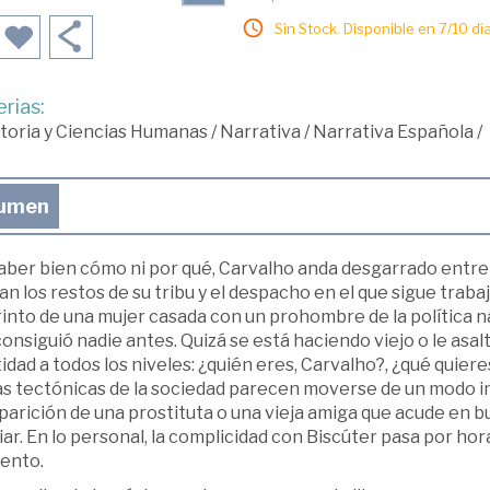
Sin Stock. Disponible en 7/10 día
rias:
toria y Ciencias Humanas
/
Narrativa
/
Narrativa Española
/
umen
saber bien cómo ni por qué, Carvalho anda desgarrado entre
n los restos de su tribu y el despacho en el que sigue traba
into de una mujer casada con un prohombre de la política na
onsiguió nadie antes. Quizá se está haciendo viejo o le as
idad a todos los niveles: ¿quién eres, Carvalho?, ¿qué quier
as tectónicas de la sociedad parecen moverse de un modo in
parición de una prostituta o una vieja amiga que acude en 
iar. En lo personal, la complicidad con Biscúter pasa por horas
ento.