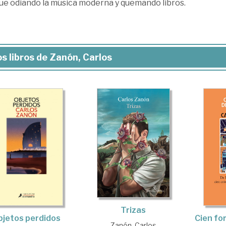
gue odiando la música moderna y quemando libros.
s libros de Zanón, Carlos
Trizas
bjetos perdidos
Cien fo
Zanón, Carlos