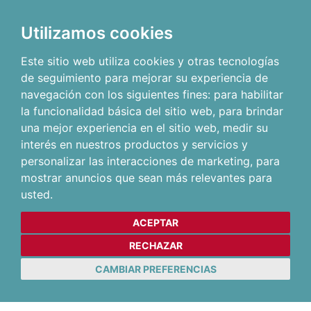
Utilizamos cookies
Este sitio web utiliza cookies y otras tecnologías
de seguimiento para mejorar su experiencia de
navegación con los siguientes fines:
para habilitar
la funcionalidad básica del sitio web
,
para brindar
una mejor experiencia en el sitio web
,
medir su
interés en nuestros productos y servicios y
personalizar las interacciones de marketing
,
para
mostrar anuncios que sean más relevantes para
usted
.
ACEPTAR
RECHAZAR
CAMBIAR PREFERENCIAS