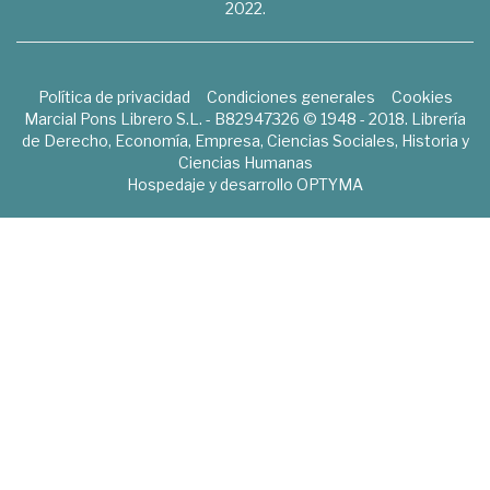
2022.
Política de privacidad
Condiciones generales
Cookies
Marcial Pons Librero S.L. - B82947326 © 1948 - 2018. Librería
de Derecho, Economía, Empresa, Ciencias Sociales, Historia y
Ciencias Humanas
Hospedaje y desarrollo
OPTYMA