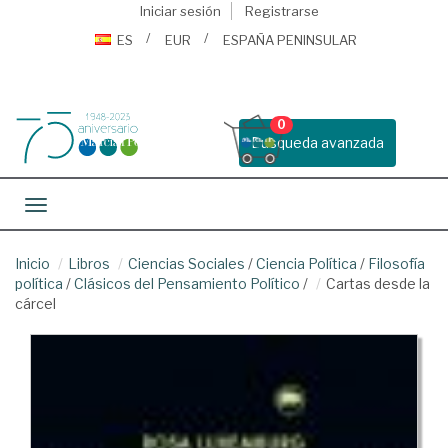
Iniciar sesión
Registrarse
ES
EUR
ESPAÑA PENINSULAR
0
Busqueda avanzada
Toggle navigation
Inicio
Libros
Ciencias Sociales
/
Ciencia Política
/
Filosofía
política
/
Clásicos del Pensamiento Político
/
Cartas desde la
cárcel