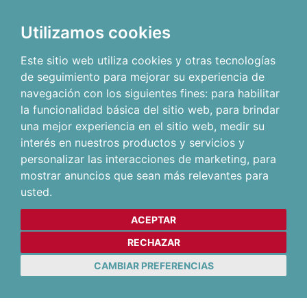
Utilizamos cookies
Este sitio web utiliza cookies y otras tecnologías
de seguimiento para mejorar su experiencia de
navegación con los siguientes fines:
para habilitar
la funcionalidad básica del sitio web
,
para brindar
una mejor experiencia en el sitio web
,
medir su
interés en nuestros productos y servicios y
personalizar las interacciones de marketing
,
para
mostrar anuncios que sean más relevantes para
usted
.
ACEPTAR
RECHAZAR
CAMBIAR PREFERENCIAS