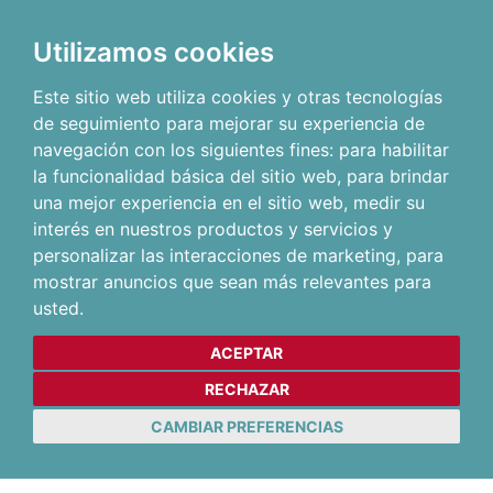
Utilizamos cookies
Este sitio web utiliza cookies y otras tecnologías
de seguimiento para mejorar su experiencia de
navegación con los siguientes fines:
para habilitar
la funcionalidad básica del sitio web
,
para brindar
una mejor experiencia en el sitio web
,
medir su
interés en nuestros productos y servicios y
personalizar las interacciones de marketing
,
para
mostrar anuncios que sean más relevantes para
usted
.
ACEPTAR
RECHAZAR
CAMBIAR PREFERENCIAS