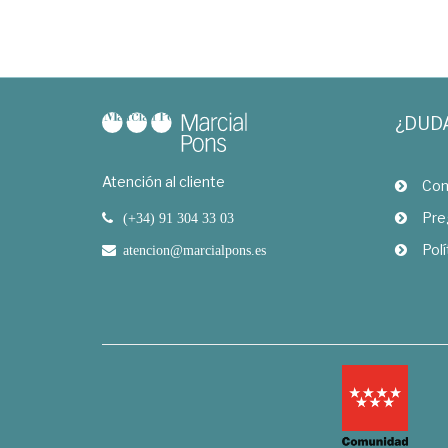
¿DUD
Atención al cliente
Com
Pre
(+34) 91 304 33 03
Polí
atencion@marcialpons.es