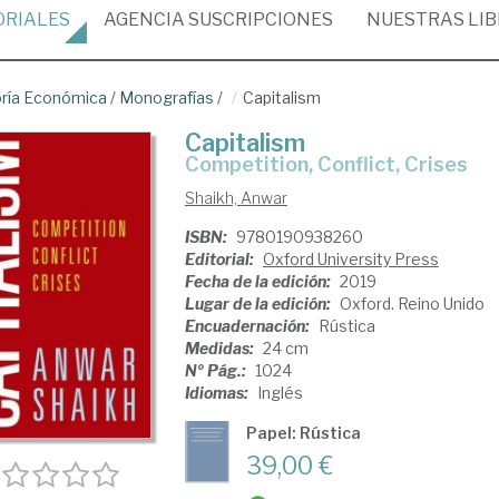
ORIALES
AGENCIA
SUSCRIPCIONES
NUESTRAS
LI
ría Económica
/
Monografías
/
Capitalism
Capitalism
Competition, Conflict, Crises
Shaikh, Anwar
ISBN:
9780190938260
Editorial:
Oxford University Press
Fecha de la edición:
2019
Lugar de la edición:
Oxford. Reino Unido
Encuadernación:
Rústica
Medidas:
24 cm
Nº Pág.:
1024
Idiomas:
Inglés
Papel: Rústica
39,00 €