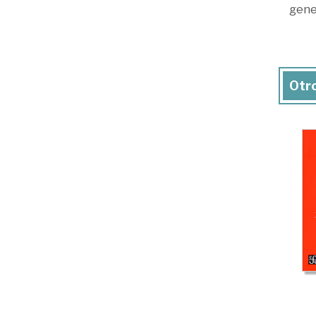
gene
Otro