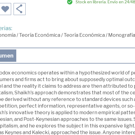
Stock en librería. Envío en 24/4
rias:
onomía
/
Teoría Económica
/
Teoría Económica
/
Monografía
umen
odox economics operates within a hypothesized world of pe
umers and firms act to bring about supposedly optimal out
 and the reality it claims to address are then attributed to pa
talism, Shaikh's approach demonstrates that most of the ce
e derived without any reference to standard devices such a
tition, perfect information, representative agents, or so-c
h's innovative theory is applied to modern empirical patte
esian, and Post-Keynesian approaches to the same issues. S
pitalism, and he explores the subject in this expansive light
 as Keynes and Kalecki, approached the issue. Anyone intere