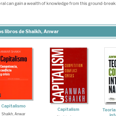
ral can gain a wealth of knowledge from this ground-breaki
s libros de Shaikh, Anwar
Capitalismo
Capitalism
Teoría
Shaikh, Anwar
int