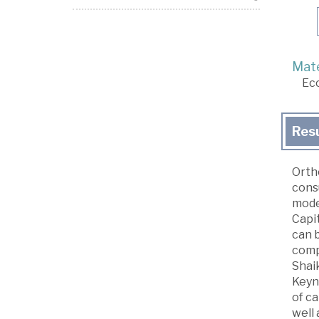
Mate
Ec
Res
Orth
cons
model
Capi
can b
compe
Shaik
Keyn
of ca
well