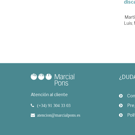
disc
Martí
Luis
;
¿DUD
Atención al cliente
Com
Pre
(+34) 91 304 33 03
Polí
atencion@marcialpons.es