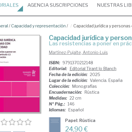
ORIALES
AGENCIA
SUSCRIPCIONES
NUESTRAS
LI
neral
/
Capacidad y representación
/
Capacidad jurídica y personas
Capacidad jurídica y perso
Las resistencias a poner en prác
Martínez-Pujalte, Antonio-Luis
ISBN:
9791370212148
Editorial:
Editorial Tirant lo Blanch
Fecha de la edición:
2025
Lugar de la edición:
Valencia. España
Colección:
Monografías
Encuadernación:
Rústica
Medidas:
22 cm
Nº Pág.:
146
Idiomas:
Español
Papel: Rústica
24,90 €