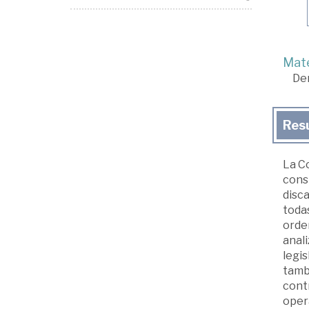
Mate
De
Res
La C
const
disca
todas
orde
anali
legis
tambi
contr
opera