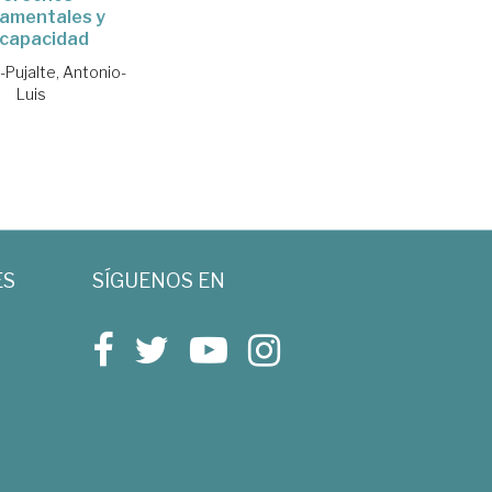
amentales y
scapacidad
-Pujalte, Antonio-
Luis
ES
SÍGUENOS EN