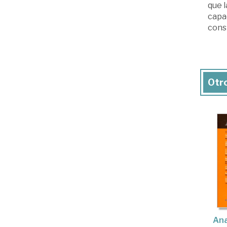
que l
capac
consi
Otro
Ana