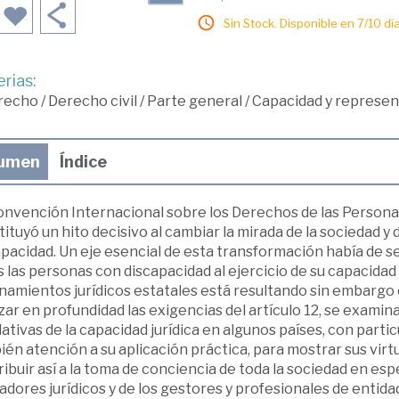
Sin Stock. Disponible en 7/10 día
rias:
recho
/
Derecho civil
/
Parte general
/
Capacidad y represen
umen
Índice
onvención Internacional sobre los Derechos de las Persona
ituyó un hito decisivo al cambiar la mirada de la sociedad y
pacidad. Un eje esencial de esta transformación había de se
 las personas con discapacidad al ejercicio de su capacidad
namientos jurídicos estatales está resultando sin embargo 
zar en profundidad las exigencias del artículo 12, se examin
lativas de la capacidad jurídica en algunos países, con parti
én atención a su aplicación práctica, para mostrar sus virt
ibuir así a la toma de conciencia de toda la sociedad en espec
dores jurídicos y de los gestores y profesionales de entida