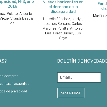
apacidad, Nº3, año
Nuevos horizontes en
Fund
2018
el derecho de la
di
discapacidad
nez-Pujalte, Antonio-
Martínez
Miguel Vijandi, Beatriz
Heredia Sánchez, Lerdys
;
de
Lesmes Serrano, Carlos
;
Martínez-Pujalte, Antonio-
Luis
;
Pérez Bueno, Luis
Cayo
AS?
BOLETÍN DE NOVEDAD
o comprar
guntas frecuentes
tica de privacidad
SUSCRIBIRSE