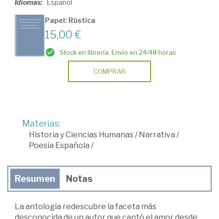
Idiomas:
Español
Papel: Rústica
15,00 €
Stock en librería. Envío en 24/48 horas
COMPRAR
Materias:
Historia y Ciencias Humanas
/
Narrativa
/
Poesía Española
/
Resumen
Notas
La antología redescubre la faceta más
desconocida de un autor que cantó el amor desde