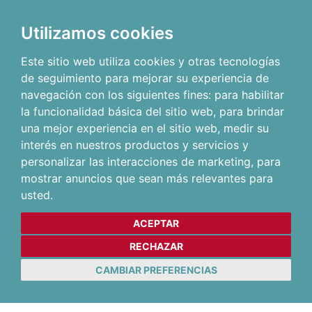
Utilizamos cookies
Este sitio web utiliza cookies y otras tecnologías
de seguimiento para mejorar su experiencia de
navegación con los siguientes fines:
para habilitar
la funcionalidad básica del sitio web
,
para brindar
una mejor experiencia en el sitio web
,
medir su
interés en nuestros productos y servicios y
personalizar las interacciones de marketing
,
para
mostrar anuncios que sean más relevantes para
usted
.
ACEPTAR
RECHAZAR
CAMBIAR PREFERENCIAS