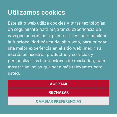
Utilizamos cookies
Este sitio web utiliza cookies y otras tecnologías
de seguimiento para mejorar su experiencia de
navegación con los siguientes fines:
para habilitar
la funcionalidad básica del sitio web
,
para brindar
una mejor experiencia en el sitio web
,
medir su
interés en nuestros productos y servicios y
personalizar las interacciones de marketing
,
para
mostrar anuncios que sean más relevantes para
usted
.
ACEPTAR
RECHAZAR
CAMBIAR PREFERENCIAS