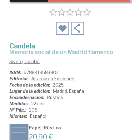
Candela
Memoria social de un Madrid flamenco
Rivero, Jacobo
ISBN:
9788419583802
Editorial:
Altamarea Ediciones
Fecha de la edición:
2025
Lugar de la edición:
Madrid. España
Encuadernación:
Rústica
Medidas:
22 cm
Nº Pág.:
208
Idiomas:
Español
Papel: Rústica
20,90 €