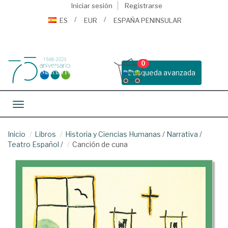
Iniciar sesión
Registrarse
ES
EUR
ESPAÑA PENINSULAR
0
Busqueda avanzada
Toggle navigation
Inicio
Libros
Historia y Ciencias Humanas
/
Narrativa
/
Teatro Español
/
Canción de cuna