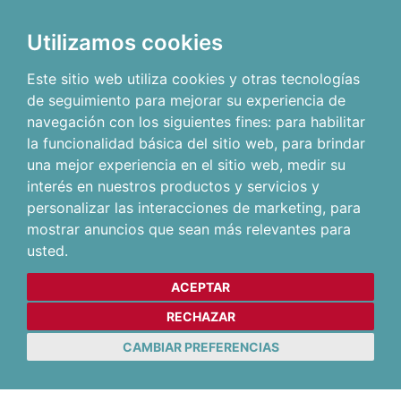
Utilizamos cookies
Este sitio web utiliza cookies y otras tecnologías
de seguimiento para mejorar su experiencia de
navegación con los siguientes fines:
para habilitar
la funcionalidad básica del sitio web
,
para brindar
una mejor experiencia en el sitio web
,
medir su
interés en nuestros productos y servicios y
personalizar las interacciones de marketing
,
para
mostrar anuncios que sean más relevantes para
usted
.
ACEPTAR
RECHAZAR
CAMBIAR PREFERENCIAS