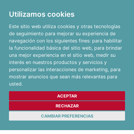
Utilizamos cookies
Este sitio web utiliza cookies y otras tecnologías
de seguimiento para mejorar su experiencia de
navegación con los siguientes fines:
para habilitar
la funcionalidad básica del sitio web
,
para brindar
una mejor experiencia en el sitio web
,
medir su
interés en nuestros productos y servicios y
personalizar las interacciones de marketing
,
para
mostrar anuncios que sean más relevantes para
usted
.
ACEPTAR
RECHAZAR
CAMBIAR PREFERENCIAS