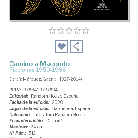
Camino a Macondo
ficciones 1950-1966
García Márquez, Gabriel (1927-2014)
ISBN:
9788439737834
Editorial:
Random House España
Fecha de la edición:
2020
Lugar de la edición:
Barcelona. España
Colección:
Literatura Random House
Encuadernación:
Cartoné
Medidas:
24 cm
Nº Pág.:
512