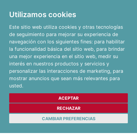
Utilizamos cookies
Este sitio web utiliza cookies y otras tecnologías
de seguimiento para mejorar su experiencia de
navegación con los siguientes fines:
para habilitar
la funcionalidad básica del sitio web
,
para brindar
una mejor experiencia en el sitio web
,
medir su
interés en nuestros productos y servicios y
personalizar las interacciones de marketing
,
para
mostrar anuncios que sean más relevantes para
usted
.
ACEPTAR
RECHAZAR
CAMBIAR PREFERENCIAS