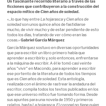
Un
fascinante
recorrido
literario a
través de las
ficciones que
contribuyeron a la
construcción del
espacio
mítico de
Cien
años de
soledad
.
«...lo que hay entre
La hojarasca
y
Cien años de
soledad
son unos quince años de fastidiarse
mucho, de vivir mucho y de estar pendiente de esto
todos los días, tratando de ver cómo eran las
cosas.»
Gabriel García Márquez
García Márquez sostuvo en diversas oportunidades
que para escribir un libro primero había que
aprender a escribirlo y, solo entonces, enfrentarse
a la máquina de escribir. A él le tomó casi veinte
años "vivir" en Macondo, para aprender a escribir
ese portento de la literatura de todos los tiempos
que es
Cien años de soledad
. Esta antología,
realizada con el ánimo de rastrear la andadura del
escritor, compila todos los textos publicados en los
que ese universo mítico fue tomando forma. Desde
sus apuntes para una novela de 1950 y primeros
relatos, hasta
La hojarasca
,
El coronel no tiene quien