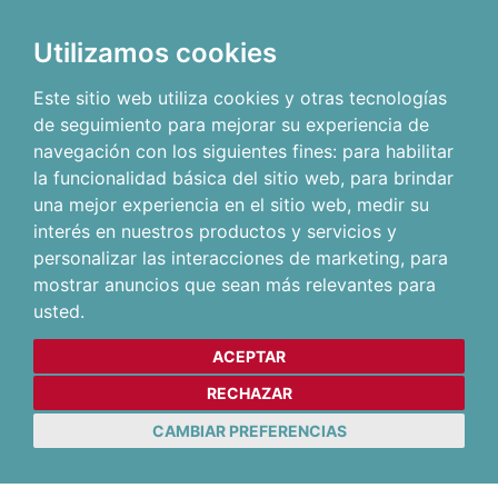
Utilizamos cookies
Este sitio web utiliza cookies y otras tecnologías
de seguimiento para mejorar su experiencia de
navegación con los siguientes fines:
para habilitar
la funcionalidad básica del sitio web
,
para brindar
una mejor experiencia en el sitio web
,
medir su
interés en nuestros productos y servicios y
personalizar las interacciones de marketing
,
para
mostrar anuncios que sean más relevantes para
usted
.
ACEPTAR
RECHAZAR
CAMBIAR PREFERENCIAS