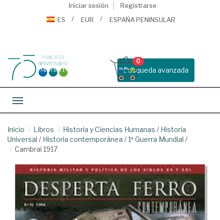
Iniciar sesión
Registrarse
ES
EUR
ESPAÑA PENINSULAR
0
Busqueda avanzada
Toggle navigation
Inicio
Libros
Historia y Ciencias Humanas
/
Historia
Universal
/
Historia contemporánea
/
1ª Guerra Mundial
/
Cambrai 1917