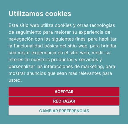
Utilizamos cookies
Este sitio web utiliza cookies y otras tecnologías
de seguimiento para mejorar su experiencia de
navegación con los siguientes fines:
para habilitar
la funcionalidad básica del sitio web
,
para brindar
una mejor experiencia en el sitio web
,
medir su
interés en nuestros productos y servicios y
personalizar las interacciones de marketing
,
para
mostrar anuncios que sean más relevantes para
usted
.
ACEPTAR
RECHAZAR
CAMBIAR PREFERENCIAS