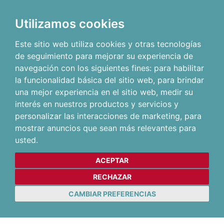
Utilizamos cookies
Este sitio web utiliza cookies y otras tecnologías
de seguimiento para mejorar su experiencia de
navegación con los siguientes fines:
para habilitar
la funcionalidad básica del sitio web
,
para brindar
una mejor experiencia en el sitio web
,
medir su
interés en nuestros productos y servicios y
personalizar las interacciones de marketing
,
para
mostrar anuncios que sean más relevantes para
usted
.
ACEPTAR
RECHAZAR
CAMBIAR PREFERENCIAS