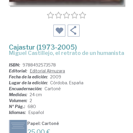
Cajastur (1973-2005)
Miguel Castillejo, el retrato de un humanista
ISBN:
9788492573578
Editorial:
Editorial Almuzara
Fecha de la edición:
2009
Lugar de la edición:
Córdoba. España
Encuadernación:
Cartoné
Medidas:
24 cm
Volumen:
2
Nº Pág.:
680
Idiomas:
Español
Papel: Cartoné
25,00 €