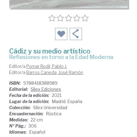
Cádiz y su medio artístico
reflexiones en torno a la Edad Moderna
Editor/a
Pomar Rodil, Pablo J.
Editor/a
Barros Caneda, José Ramón
ISBN:
9788418388989
Editorial:
Sílex Ediciones
Fecha de la edición:
2021
Lugar de la edición:
Madrid. España
Colección:
Sílex Universidad
Encuadernación:
Rústica
Medidas:
22 cm
Nº Pág.:
306
Idiomas:
Español