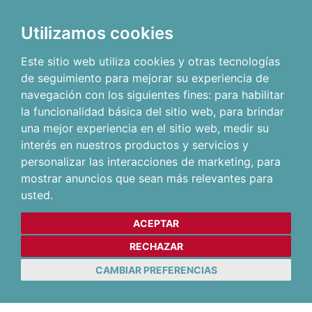
Utilizamos cookies
Este sitio web utiliza cookies y otras tecnologías
de seguimiento para mejorar su experiencia de
navegación con los siguientes fines:
para habilitar
la funcionalidad básica del sitio web
,
para brindar
una mejor experiencia en el sitio web
,
medir su
interés en nuestros productos y servicios y
personalizar las interacciones de marketing
,
para
mostrar anuncios que sean más relevantes para
usted
.
ACEPTAR
RECHAZAR
CAMBIAR PREFERENCIAS