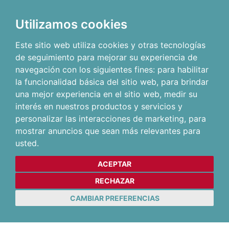
Utilizamos cookies
Este sitio web utiliza cookies y otras tecnologías
de seguimiento para mejorar su experiencia de
navegación con los siguientes fines:
para habilitar
la funcionalidad básica del sitio web
,
para brindar
una mejor experiencia en el sitio web
,
medir su
interés en nuestros productos y servicios y
personalizar las interacciones de marketing
,
para
mostrar anuncios que sean más relevantes para
usted
.
ACEPTAR
RECHAZAR
CAMBIAR PREFERENCIAS