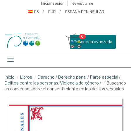
Iniciar sesión
Registrarse
ES
EUR
ESPAÑA PENINSULAR
0
Busqueda avanzada
Toggle navigation
Inicio
Libros
Derecho
/
Derecho penal
/
Parte especial
/
Delitos contra las personas. Violencia de género
/
Buscando
un consenso sobre el consentimiento en los delitos sexuales