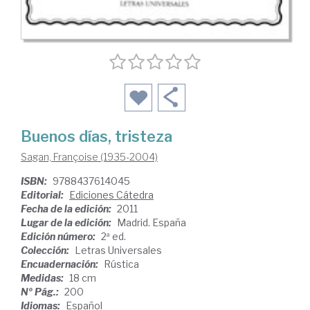
Buenos días, tristeza
Sagan, Françoise (1935-2004)
ISBN:
9788437614045
Editorial:
Ediciones Cátedra
Fecha de la edición:
2011
Lugar de la edición:
Madrid. España
Edición número:
2ª ed.
Colección:
Letras Universales
Encuadernación:
Rústica
Medidas:
18 cm
Nº Pág.:
200
Idiomas:
Español