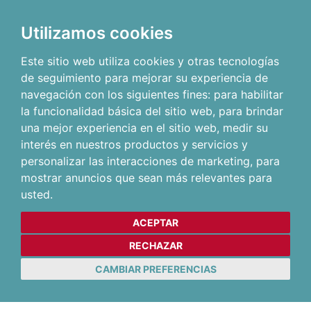
Utilizamos cookies
Este sitio web utiliza cookies y otras tecnologías
de seguimiento para mejorar su experiencia de
navegación con los siguientes fines:
para habilitar
la funcionalidad básica del sitio web
,
para brindar
una mejor experiencia en el sitio web
,
medir su
interés en nuestros productos y servicios y
personalizar las interacciones de marketing
,
para
mostrar anuncios que sean más relevantes para
usted
.
ACEPTAR
RECHAZAR
CAMBIAR PREFERENCIAS