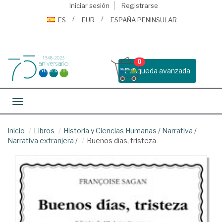
Iniciar sesión
Registrarse
ES
EUR
ESPAÑA PENINSULAR
0
Busqueda avanzada
Toggle navigation
Inicio
Libros
Historia y Ciencias Humanas
/
Narrativa
/
Narrativa extranjera
/
Buenos días, tristeza