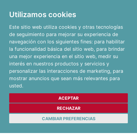
Utilizamos cookies
Este sitio web utiliza cookies y otras tecnologías
de seguimiento para mejorar su experiencia de
navegación con los siguientes fines:
para habilitar
la funcionalidad básica del sitio web
,
para brindar
una mejor experiencia en el sitio web
,
medir su
interés en nuestros productos y servicios y
personalizar las interacciones de marketing
,
para
mostrar anuncios que sean más relevantes para
usted
.
ACEPTAR
RECHAZAR
CAMBIAR PREFERENCIAS