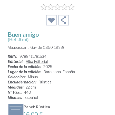
Buen amigo
(Bel-Ami)
Maupassant, Guy de (1850-1893)
ISBN:
9788411781534
Editorial:
Alba Editorial
Fecha de la edición:
2025
Lugar de la edición:
Barcelona. España
Colección:
Minus
Encuadernación:
Rústica
Medidas:
22 cm
Nº Pág.:
440
Idiomas:
Español
Papel: Rústica
16,00 €