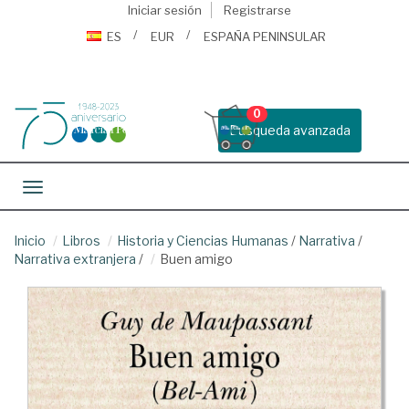
Iniciar sesión
Registrarse
ES
EUR
ESPAÑA PENINSULAR
0
Busqueda avanzada
Toggle navigation
Inicio
Libros
Historia y Ciencias Humanas
/
Narrativa
/
Narrativa extranjera
/
Buen amigo