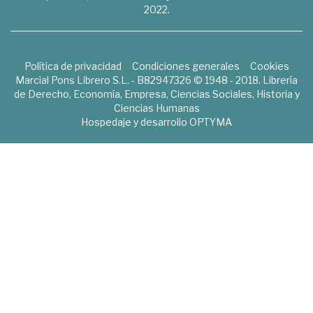
2022.
Política de privacidad
Condiciones generales
Cookies
Marcial Pons Librero S.L. - B82947326 © 1948 - 2018. Librería
de Derecho, Economía, Empresa, Ciencias Sociales, Historia y
Ciencias Humanas
Hospedaje y desarrollo
OPTYMA