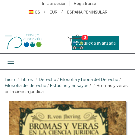
Iniciar sesión
Registrarse
ES
EUR
ESPAÑA PENINSULAR
0
Busqueda avanzada
Toggle navigation
Inicio
Libros
Derecho
/
Filosofía y teoría del Derecho
/
Filosofía del derecho
/
Estudios y ensayos
/
Bromas y veras
en la ciencia jurídica