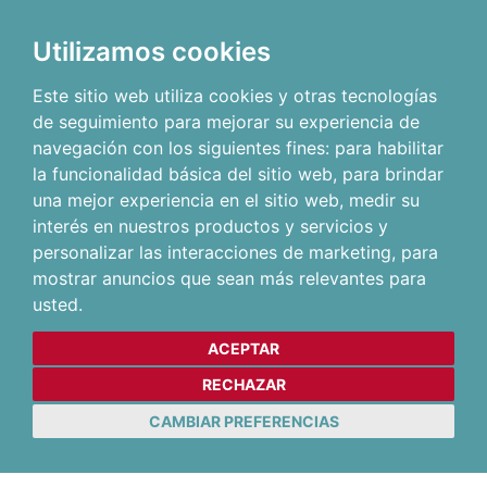
Utilizamos cookies
Este sitio web utiliza cookies y otras tecnologías
de seguimiento para mejorar su experiencia de
navegación con los siguientes fines:
para habilitar
la funcionalidad básica del sitio web
,
para brindar
una mejor experiencia en el sitio web
,
medir su
interés en nuestros productos y servicios y
personalizar las interacciones de marketing
,
para
mostrar anuncios que sean más relevantes para
usted
.
ACEPTAR
RECHAZAR
CAMBIAR PREFERENCIAS