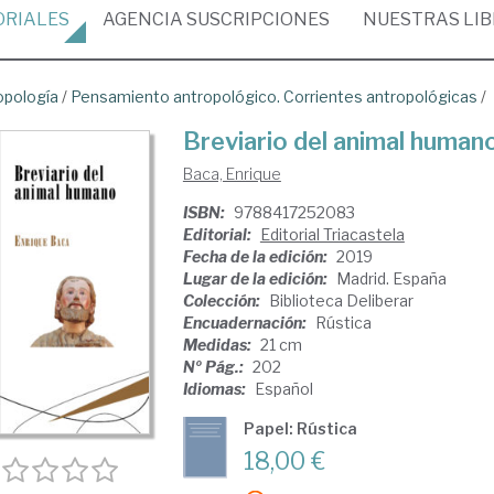
ORIALES
AGENCIA
SUSCRIPCIONES
NUESTRAS
LI
opología
/
Pensamiento antropológico. Corrientes antropológicas
/
Breviario del animal human
Baca, Enrique
ISBN:
9788417252083
Editorial:
Editorial Triacastela
Fecha de la edición:
2019
Lugar de la edición:
Madrid. España
Colección:
Biblioteca Deliberar
Encuadernación:
Rústica
Medidas:
21 cm
Nº Pág.:
202
Idiomas:
Español
Papel: Rústica
18,00 €