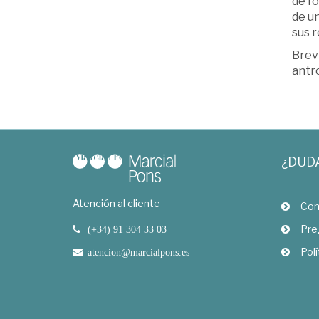
de fo
de un
sus r
Brev
antr
¿DUD
Atención al cliente
Com
Pre
(+34) 91 304 33 03
Polí
atencion@marcialpons.es