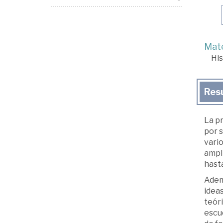
Mate
His
Res
La p
por s
vario
ampli
hasta
Ademá
ideas
teóri
escuc