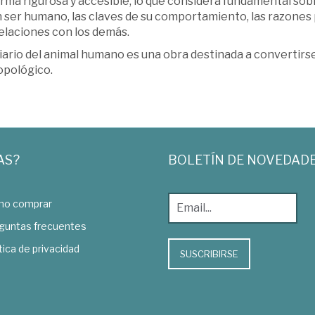
rma rigurosa y accesible, lo que considera fundamental sob
 ser humano, las claves de su comportamiento, las razones 
elaciones con los demás.
iario del animal humano es una obra destinada a convertirs
opológico.
AS?
BOLETÍN DE NOVEDAD
o comprar
guntas frecuentes
tica de privacidad
SUSCRIBIRSE