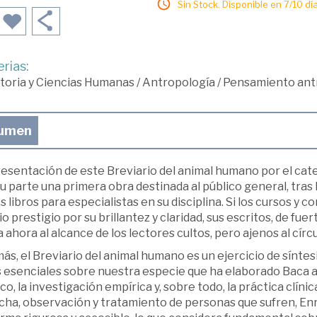
Sin Stock. Disponible en 7/10 día
rias:
toria y Ciencias Humanas
/
Antropología
/
Pensamiento antr
umen
resentación de este Breviario del animal humano por el cat
u parte una primera obra destinada al público general, tras 
s libros para especialistas en su disciplina. Si los cursos y
o prestigio por su brillantez y claridad, sus escritos, de f
 ahora al alcance de los lectores cultos, pero ajenos al círcu
s, el Breviario del animal humano es un ejercicio de síntesi
 esenciales sobre nuestra especie que ha elaborado Baca a 
co, la investigación empírica y, sobre todo, la práctica clíni
ha, observación y tratamiento de personas que sufren, Enri