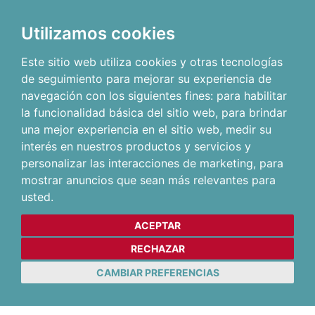
Utilizamos cookies
Este sitio web utiliza cookies y otras tecnologías
de seguimiento para mejorar su experiencia de
navegación con los siguientes fines:
para habilitar
la funcionalidad básica del sitio web
,
para brindar
una mejor experiencia en el sitio web
,
medir su
interés en nuestros productos y servicios y
personalizar las interacciones de marketing
,
para
mostrar anuncios que sean más relevantes para
usted
.
ACEPTAR
RECHAZAR
CAMBIAR PREFERENCIAS