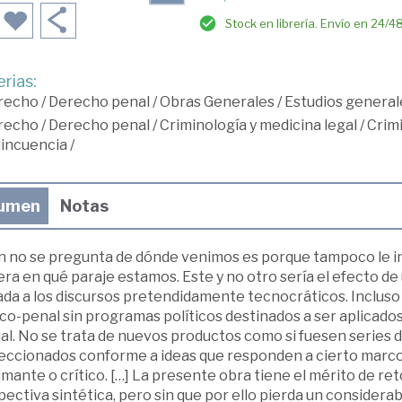
Stock en librería. Envío en 24/4
rias:
recho
/
Derecho penal
/
Obras Generales
/
Estudios general
recho
/
Derecho penal
/
Criminología y medicina legal
/
Crimi
lincuencia
/
umen
Notas
n no se pregunta de dónde venimos es porque tampoco le in
era en qué paraje estamos. Este y no otro sería el efecto d
ada a los discursos pretendidamente tecnocráticos. Incluso
ico-penal sin programas políticos destinados a ser aplicado
cial. No se trata de nuevos productos como si fuesen series
eccionados conforme a ideas que responden a cierto marco 
imante o crítico. […] La presente obra tiene el mérito de r
ectiva sintética, pero sin que por ello pierda un considerable