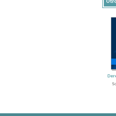
Otro
Dere
So