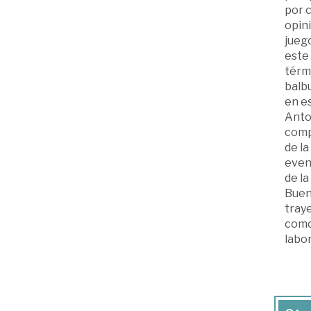
por c
opini
juego
este 
térmi
balb
en es
Anto
compl
de la
event
de l
Bueno
traye
como 
labor