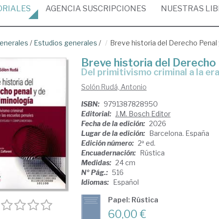
ORIALES
AGENCIA
SUSCRIPCIONES
NUESTRAS
LI
enerales
/
Estudios generales
/
Breve historia del Derecho Penal 
Breve historia del Derecho 
del primitivismo criminal a la e
Solón Rudá, Antonio
ISBN:
9791387828950
Editorial:
J.M. Bosch Editor
Fecha de la edición:
2026
Lugar de la edición:
Barcelona. España
Edición número:
2ª ed.
Encuadernación:
Rústica
Medidas:
24 cm
Nº Pág.:
516
Idiomas:
Español
Papel: Rústica
60,00 €