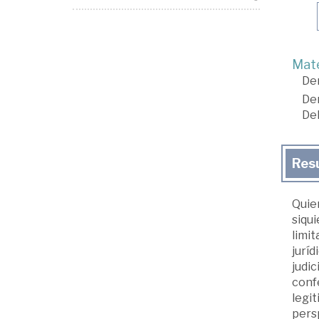
Mate
De
De
De
Res
Quie
siqui
limit
juríd
judi
conf
legit
persp