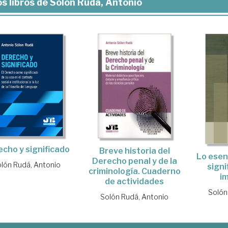
s libros de Solón Rudá, Antonio
cho y significado
Breve historia del
Lo esenc
Derecho penal y de la
lón Rudá, Antonio
signi
criminología. Cuaderno
i
de actividades
Solón
Solón Rudá, Antonio