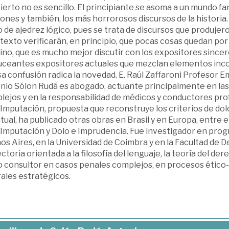
ierto no es sencillo. El principiante se asoma a un mundo f
ones y también, los más horrorosos discursos de la historia
 de ajedrez lógico, pues se trata de discursos que produjer
texto verificarán, en principio, que pocas cosas quedan por
no, que es mucho mejor discutir con los expositores sincero
uceantes expositores actuales que mezclan elementos inco
a confusión radica la novedad. E. Raúl Zaffaroni Profesor E
nio Sólon Rudá es abogado, actuante principalmente en las 
ejos y en la responsabilidad de médicos y conductores profe
 Imputación, propuesta que reconstruye los criterios de dol
ual, ha publicado otras obras en Brasil y en Europa, entre e
a Imputación y Dolo e Imprudencia. Fue investigador en pro
s Aires, en la Universidad de Coimbra y en la Facultad de D
ctoria orientada a la filosofía del lenguaje, la teoría del de
consultor en casos penales complejos, en procesos ético-dis
ales estratégicos.