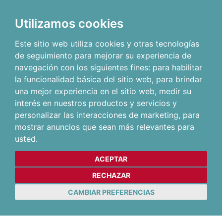
Utilizamos cookies
Este sitio web utiliza cookies y otras tecnologías
de seguimiento para mejorar su experiencia de
navegación con los siguientes fines:
para habilitar
la funcionalidad básica del sitio web
,
para brindar
una mejor experiencia en el sitio web
,
medir su
interés en nuestros productos y servicios y
personalizar las interacciones de marketing
,
para
mostrar anuncios que sean más relevantes para
usted
.
ACEPTAR
RECHAZAR
CAMBIAR PREFERENCIAS