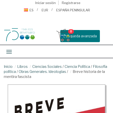
Iniciar sesión
Registrarse
ES
EUR
ESPAÑA PENINSULAR
0
Busqueda avanzada
Toggle navigation
Inicio
Libros
Ciencias Sociales
/
Ciencia Política
/
Filosofía
política
/
Obras Generales. Ideologías
/
Breve historia de la
mentira fascista