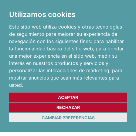
Utilizamos cookies
Este sitio web utiliza cookies y otras tecnologías
de seguimiento para mejorar su experiencia de
navegación con los siguientes fines:
para habilitar
la funcionalidad básica del sitio web
,
para brindar
una mejor experiencia en el sitio web
,
medir su
interés en nuestros productos y servicios y
personalizar las interacciones de marketing
,
para
mostrar anuncios que sean más relevantes para
usted
.
ACEPTAR
RECHAZAR
CAMBIAR PREFERENCIAS