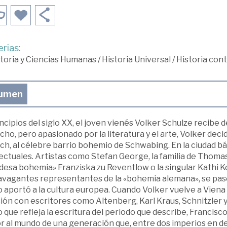
rias:
toria y Ciencias Humanas
/
Historia Universal
/
Historia co
umen
ncipios del siglo XX, el joven vienés Volker Schulze recibe
ho, pero apasionado por la literatura y el arte, Volker decid
ch, al célebre barrio bohemio de Schwabing. En la ciudad bá
lectuales. Artistas como Stefan George, la familia de Thom
esa bohemia» Franziska zu Reventlow o la singular Kathi Ko
avagantes representantes de la «bohemia alemana», se pas
 aportó a la cultura europea. Cuando Volker vuelve a Viena 
ión con escritores como Altenberg, Karl Kraus, Schnitzler 
o que refleja la escritura del periodo que describe, Francis
or al mundo de una generación que, entre dos imperios en d