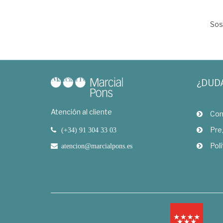
Sos
¿DUD
Atención al cliente
Com
Pre
(+34) 91 304 33 03
Polí
atencion@marcialpons.es