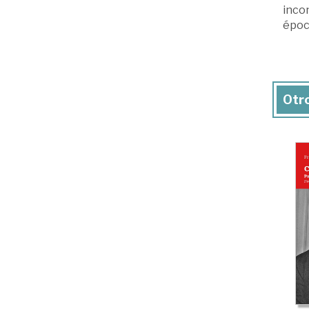
incon
époc
Otro