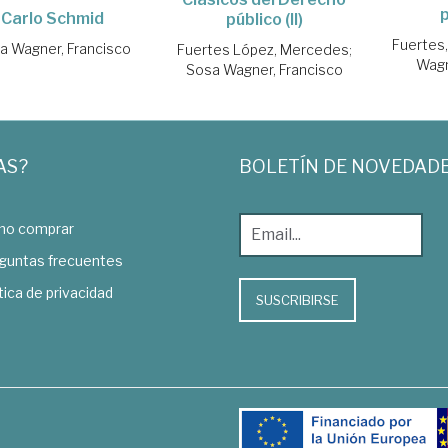
p
Carlo Schmid
público (II)
Fuertes
a Wagner, Francisco
Fuertes López, Mercedes
;
Wagn
Sosa Wagner, Francisco
AS?
BOLETÍN DE NOVEDAD
o comprar
guntas frecuentes
tica de privacidad
SUSCRIBIRSE