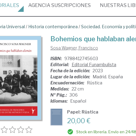
ORIALES
AGENCIA
SUSCRIPCIONES
NUESTRAS
LI
ria Universal
/
Historia contemporánea
/
Sociedad. Economía y polít
Bohemios que hablaban al
Sosa Wagner, Francisco
ISBN:
9788412745603
Editorial:
Editorial Funambulista
Fecha de la edición:
2023
Lugar de la edición:
Madrid. España
Encuadernación:
Rústica
Medidas:
22 cm
Nº Pág.:
306
Idiomas:
Español
Papel: Rústica
20,00 €
Stock en librería. Envío en 24/4