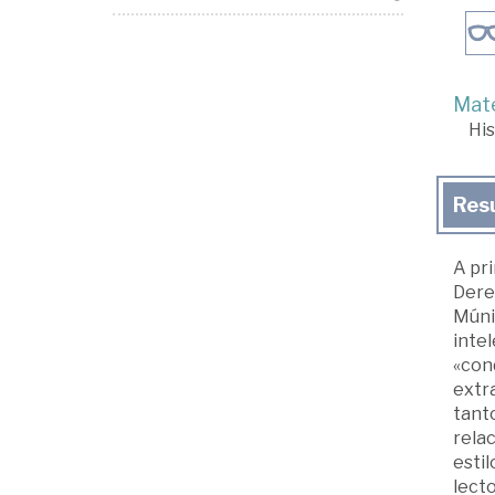
Mate
His
Res
A pri
Derec
Múni
inte
«cond
extr
tanto
relac
estil
lect