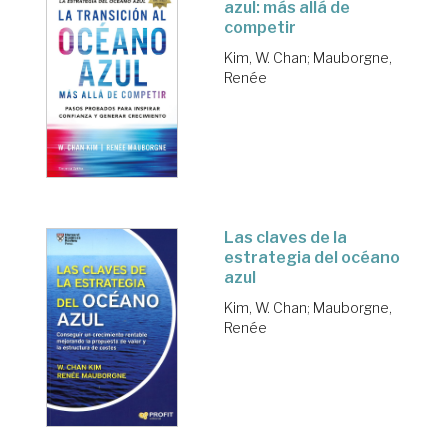
azul: más allá de
competir
Kim, W. Chan
;
Mauborgne,
Renée
Las claves de la
estrategia del océano
azul
Kim, W. Chan
;
Mauborgne,
Renée