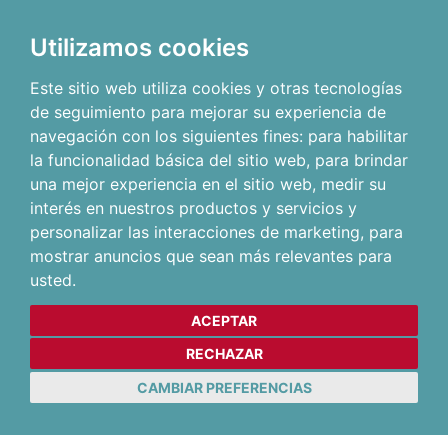
Utilizamos cookies
Este sitio web utiliza cookies y otras tecnologías
de seguimiento para mejorar su experiencia de
navegación con los siguientes fines:
para habilitar
la funcionalidad básica del sitio web
,
para brindar
una mejor experiencia en el sitio web
,
medir su
interés en nuestros productos y servicios y
personalizar las interacciones de marketing
,
para
mostrar anuncios que sean más relevantes para
usted
.
ACEPTAR
RECHAZAR
CAMBIAR PREFERENCIAS