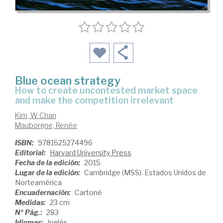
Blue ocean strategy
how to create uncontested market space
and make the competition irrelevant
Kim, W. Chan
Mauborgne, Renée
ISBN:
9781625274496
Editorial:
Harvard University Press
Fecha de la edición:
2015
Lugar de la edición:
Cambridge (MSS). Estados Unidos de
Norteamérica
Encuadernación:
Cartoné
Medidas:
23 cm
Nº Pág.:
283
Idiomas:
Inglés