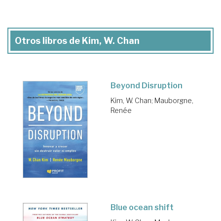
Otros libros de Kim, W. Chan
Beyond Disruption
Kim, W. Chan
;
Mauborgne,
Renée
Blue ocean shift