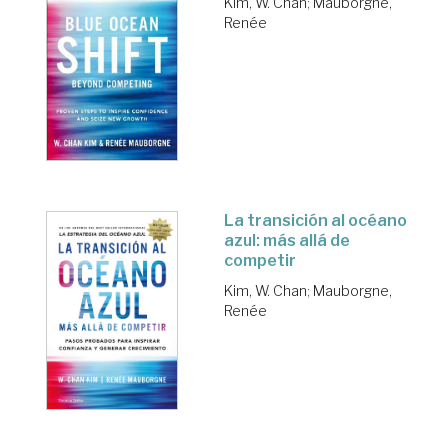
Kim, W. Chan
;
Mauborgne,
Renée
La transición al océano
azul: más allá de
competir
Kim, W. Chan
;
Mauborgne,
Renée