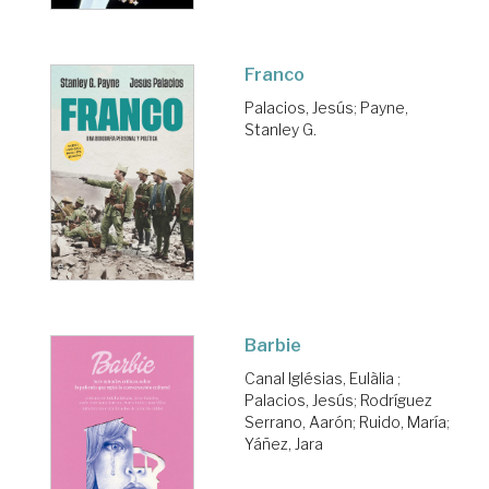
Franco
Palacios, Jesús
;
Payne,
Stanley G.
Barbie
Canal Iglésias, Eulàlia
;
Palacios, Jesús
;
Rodríguez
Serrano, Aarón
;
Ruido, María
;
Yáñez, Jara