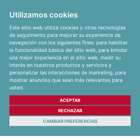
Utilizamos cookies
Este sitio web utiliza cookies y otras tecnologías
de seguimiento para mejorar su experiencia de
navegación con los siguientes fines:
para habilitar
la funcionalidad básica del sitio web
,
para brindar
una mejor experiencia en el sitio web
,
medir su
interés en nuestros productos y servicios y
personalizar las interacciones de marketing
,
para
mostrar anuncios que sean más relevantes para
usted
.
ACEPTAR
RECHAZAR
CAMBIAR PREFERENCIAS