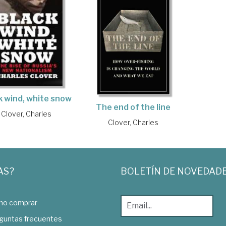
k wind, white snow
The end of the line
Clover, Charles
Clover, Charles
AS?
BOLETÍN DE NOVEDAD
o comprar
guntas frecuentes