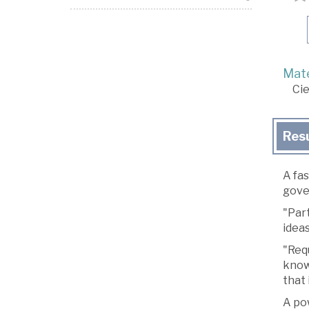
Mate
Cie
Res
A fas
gove
"Part
ideas
"Requ
known
that 
A pow