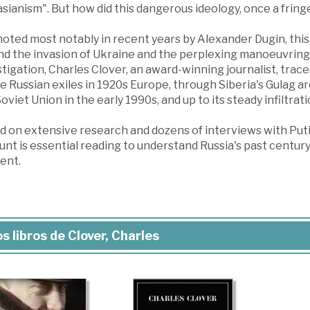
sianism". But how did this dangerous ideology, once a frin
oted most notably in recent years by Alexander Dugin, this
d the invasion of Ukraine and the perplexing manoeuvrings o
tigation, Charles Clover, an award-winning journalist, traces
 Russian exiles in 1920s Europe, through Siberia's Gulag ar
oviet Union in the early 1990s, and up to its steady infiltrat
d on extensive research and dozens of interviews with Putin
nt is essential reading to understand Russia's past century 
ent.
s libros de Clover, Charles