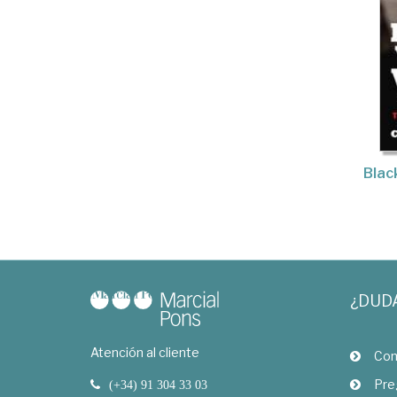
Blac
¿DUD
Atención al cliente
Com
Pre
(+34) 91 304 33 03