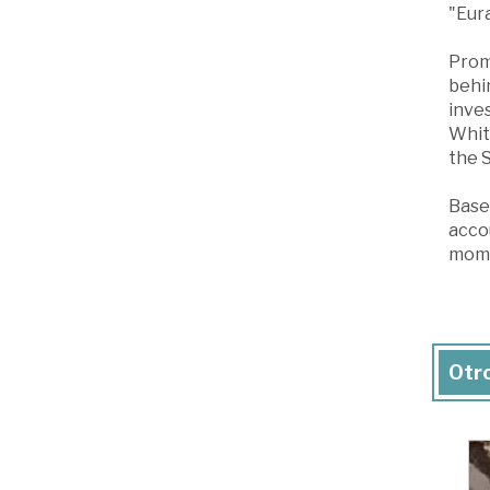
"Eura
Prom
behin
inves
White
the S
Base
accou
mom
Otro