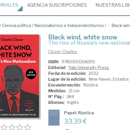
ORIALES
AGENCIA
SUSCRIPCIONES
NUESTRAS
LI
/
Ciencia política
/
Nacionalismos e Independentismos
/
Black win
Black wind, white snow
the rise of Russia's new nationa
Clover, Charles
ISBN:
9780300268355
Editorial:
Yale University Press
Fecha de la edición:
2022
Lugar de la edición:
New Haven. Estados 
Encuadernación:
Rústica
Medidas:
21 cm
Nº Pág.:
384
Idiomas:
Inglés
Papel: Rústica
33,39 €