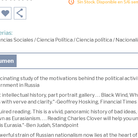
Sin Stock. Disponible en 5/6 se
rias:
ncias Sociales
/
Ciencia Política
/
Ciencia política
/
Nacional
umen
cinating study of the motivations behind the political activi
rnment in Russia
 intellectual history, part portrait gallery . . . Black Wind
 with verve and clarity."-Geoffrey Hosking, Financial Times
ired reading. This is a vivid, panoramic history of bad ideas
 as Eurasianism. . . . Reading Charles Clover will help you u
is Eurasia."-Ben Judah, Standpoint
erful strain of Russian nationalism now lies at the heart of 