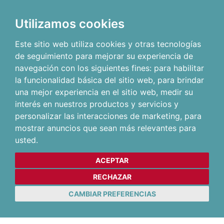
Utilizamos cookies
Este sitio web utiliza cookies y otras tecnologías
de seguimiento para mejorar su experiencia de
navegación con los siguientes fines:
para habilitar
la funcionalidad básica del sitio web
,
para brindar
una mejor experiencia en el sitio web
,
medir su
interés en nuestros productos y servicios y
personalizar las interacciones de marketing
,
para
mostrar anuncios que sean más relevantes para
usted
.
ACEPTAR
RECHAZAR
CAMBIAR PREFERENCIAS