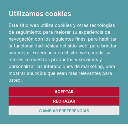
Utilizamos cookies
Este sitio web utiliza cookies y otras tecnologías
de seguimiento para mejorar su experiencia de
navegación con los siguientes fines:
para habilitar
la funcionalidad básica del sitio web
,
para brindar
una mejor experiencia en el sitio web
,
medir su
interés en nuestros productos y servicios y
personalizar las interacciones de marketing
,
para
mostrar anuncios que sean más relevantes para
usted
.
ACEPTAR
RECHAZAR
CAMBIAR PREFERENCIAS