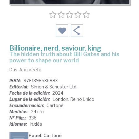
Billionaire, nerd, saviour, king
the hidden truth about Bill Gates and his
power to shape our world
Das, Anupreeta
ISBN:
9781398536883
Editorial:
Simon & Schuster Ltd.
Fecha de la edición:
2024
Lugar de la edición:
London. Reino Unido
Encuadernación:
Cartoné
Medidas:
24 cm
Nº Pág.:
336
Idiomas:
Inglés
Papel: Cartoné