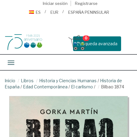
Iniciar sesión
Registrarse
ES
EUR
ESPAÑA PENINSULAR
0
Busqueda avanzada
Toggle navigation
Inicio
Libros
Historia y Ciencias Humanas
/
Historia de
España
/
Edad Contemporánea
/
El carlismo
/
Bilbao 1874