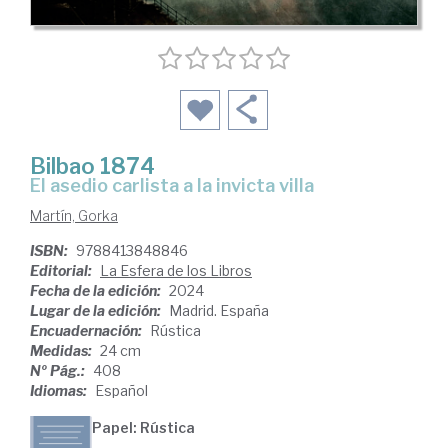
Bilbao 1874
el asedio carlista a la invicta villa
Martín, Gorka
ISBN:
9788413848846
Editorial:
La Esfera de los Libros
Fecha de la edición:
2024
Lugar de la edición:
Madrid. España
Encuadernación:
Rústica
Medidas:
24 cm
Nº Pág.:
408
Idiomas:
Español
Papel: Rústica