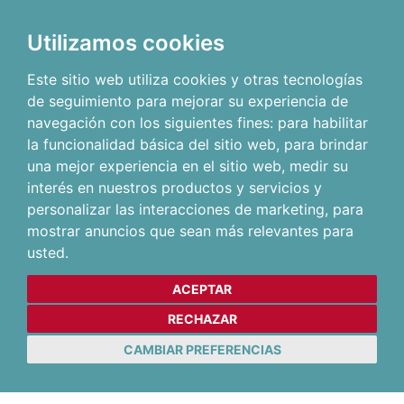
Utilizamos cookies
Este sitio web utiliza cookies y otras tecnologías
de seguimiento para mejorar su experiencia de
navegación con los siguientes fines:
para habilitar
la funcionalidad básica del sitio web
,
para brindar
una mejor experiencia en el sitio web
,
medir su
interés en nuestros productos y servicios y
personalizar las interacciones de marketing
,
para
mostrar anuncios que sean más relevantes para
usted
.
ACEPTAR
RECHAZAR
CAMBIAR PREFERENCIAS