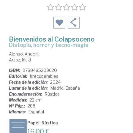
Bienvenidos al Colapsoceno
distopía, horror y tecno-magia
Alonso, Andoni
Arzoz, Iñaki
ISBN:
9788485209620
Editorial:
Irrecuperables
Fecha de la edición:
2024
Lugar de la edición:
Madrid. España
Encuadernación:
Rústica
Medidas:
22 cm
Nº Pág.:
288
Idiomas:
Español
Papel: Rústica
16,00 €