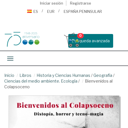
Iniciar sesión
Registrarse
ES
EUR
ESPAÑA PENINSULAR
0
Busqueda avanzada
Toggle navigation
Inicio
Libros
Historia y Ciencias Humanas
/
Geografía
/
Ciencias del medio ambiente. Ecología
/
Bienvenidos al
Colapsoceno