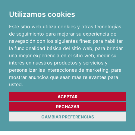
Utilizamos cookies
Este sitio web utiliza cookies y otras tecnologías
de seguimiento para mejorar su experiencia de
navegación con los siguientes fines:
para habilitar
la funcionalidad básica del sitio web
,
para brindar
una mejor experiencia en el sitio web
,
medir su
interés en nuestros productos y servicios y
personalizar las interacciones de marketing
,
para
mostrar anuncios que sean más relevantes para
usted
.
ACEPTAR
RECHAZAR
CAMBIAR PREFERENCIAS