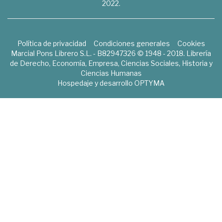
2022.
Política de privacidad
Condiciones generales
Cookies
Marcial Pons Librero S.L. - B82947326 © 1948 - 2018. Librería
de Derecho, Economía, Empresa, Ciencias Sociales, Historia y
Ciencias Humanas
Hospedaje y desarrollo
OPTYMA