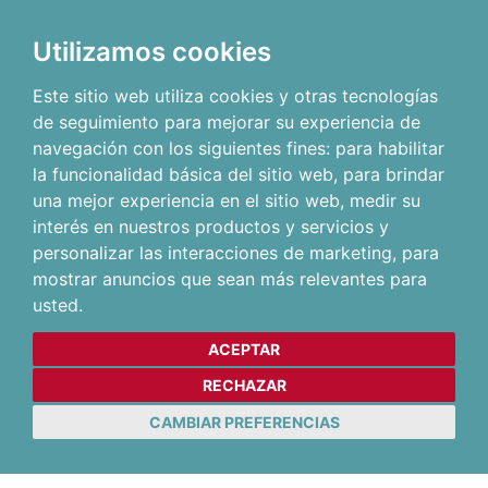
Utilizamos cookies
Este sitio web utiliza cookies y otras tecnologías
de seguimiento para mejorar su experiencia de
navegación con los siguientes fines:
para habilitar
la funcionalidad básica del sitio web
,
para brindar
una mejor experiencia en el sitio web
,
medir su
interés en nuestros productos y servicios y
personalizar las interacciones de marketing
,
para
mostrar anuncios que sean más relevantes para
usted
.
ACEPTAR
RECHAZAR
CAMBIAR PREFERENCIAS