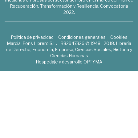
Recuperación, Transformación y Resiliencia. Convocatoria
2022.
Política de privacidad
Condiciones generales
Cookies
Marcial Pons Librero S.L. - B82947326 © 1948 - 2018. Librería
de Derecho, Economía, Empresa, Ciencias Sociales, Historia y
Ciencias Humanas
Hospedaje y desarrollo
OPTYMA