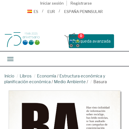
Iniciar sesión
Registrarse
ES
EUR
ESPAÑA PENINSULAR
0
Busqueda avanzada
Toggle navigation
Inicio
Libros
Economía
/
Estructura económica y
planificación económica
/
Medio Ambiente
/
Basura