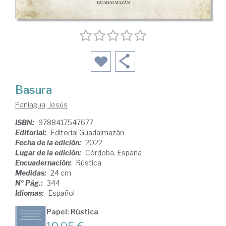
Basura
Paniagua, Jesús
ISBN:
9788417547677
Editorial:
Editorial Guadalmazán
Fecha de la edición:
2022
Lugar de la edición:
Córdoba. España
Encuadernación:
Rústica
Medidas:
24 cm
Nº Pág.:
344
Idiomas:
Español
Papel: Rústica