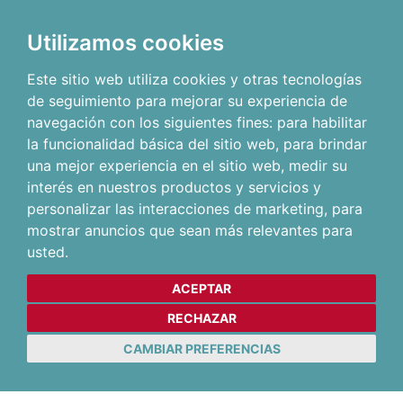
Utilizamos cookies
Este sitio web utiliza cookies y otras tecnologías
de seguimiento para mejorar su experiencia de
navegación con los siguientes fines:
para habilitar
la funcionalidad básica del sitio web
,
para brindar
una mejor experiencia en el sitio web
,
medir su
interés en nuestros productos y servicios y
personalizar las interacciones de marketing
,
para
mostrar anuncios que sean más relevantes para
usted
.
ACEPTAR
RECHAZAR
CAMBIAR PREFERENCIAS