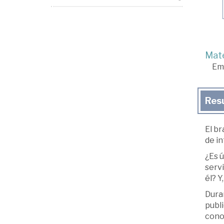
Mate
Em
Res
El b
de in
¿Es 
serv
él? 
Duran
publi
cono