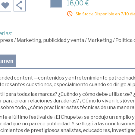
18,00 €
Sin Stock. Disponible en 7/10 día
rias:
presa
/
Marketing, publicidad y venta
/
Marketing
/
Política
umen
randed content —contenidos y entretenimiento patrocinado
teresantes cuestiones, especialmente cuando se dirige al púb
útil para todas las marcas? ¿Cuándo y cómo debe utilizarse?
ir para crear relaciones duraderas? ¿Cómo lo viven los jó
Y, sobre todo, ¿cómo practicar estas técnicas de una maner
te el último festival de «El Chupete» se produjo un amplio 
cidad que no parece publicidad. Y se llegó a las conclusion
cimientos de prestigiosos analistas, educadores, investiga