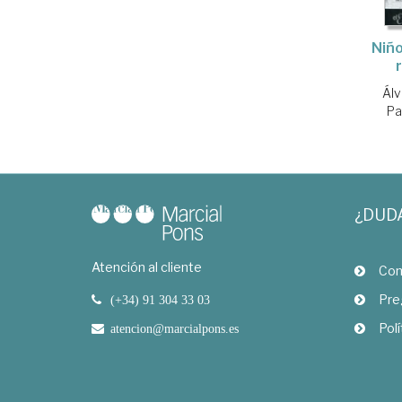
Niño
Álv
Pa
¿DUD
Atención al cliente
Com
Pre
(+34) 91 304 33 03
Polí
atencion@marcialpons.es