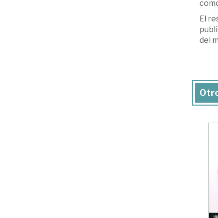
como
El re
publi
del m
Otro