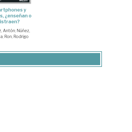
rtphones y
s, ¿enseñan o
istraen?
z, Antón
;
Núñez,
ia
;
Ron, Rodrigo