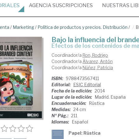
ORIALES
AGENCIA
SUSCRIPCIONES
NUESTRAS
LI
venta
/
Marketing
/
Política de productos y precios. Distribución
/
B
Bajo la influencia del bran
efectos de los contenidos de ma
Coordinador/a
Ron, Rodrigo
Coordinador/a
Álvarez, Antón
Coordinador/a
Núñez, Patricia
ISBN:
9788473567411
Editorial:
ESIC Editorial
Fecha de la edición:
2014
Lugar de la edición:
Madrid. España
Encuadernación:
Rústica
Medidas:
24 cm
Nº Pág.:
211
Idiomas:
Español
Papel: Rústica