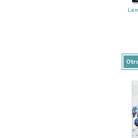
La m
Otro