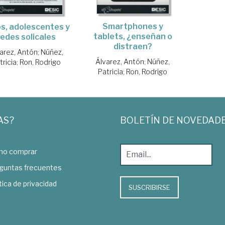
Smartphones y
s, adolescentes y
tablets, ¿enseñan o
redes solicales
distraen?
arez, Antón
;
Núñez,
Álvarez, Antón
;
Núñez,
tricia
;
Ron, Rodrigo
Patricia
;
Ron, Rodrigo
AS?
BOLETÍN DE NOVEDAD
o comprar
guntas frecuentes
tica de privacidad
SUSCRIBIRSE