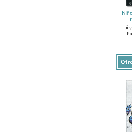
Niño
Álv
Pa
Otro