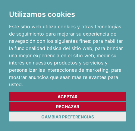
Utilizamos cookies
Este sitio web utiliza cookies y otras tecnologías
de seguimiento para mejorar su experiencia de
navegación con los siguientes fines:
para habilitar
la funcionalidad básica del sitio web
,
para brindar
una mejor experiencia en el sitio web
,
medir su
interés en nuestros productos y servicios y
personalizar las interacciones de marketing
,
para
mostrar anuncios que sean más relevantes para
usted
.
ACEPTAR
RECHAZAR
CAMBIAR PREFERENCIAS