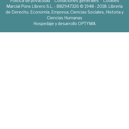
Política de privacidad
Condiciones generales
Cookies
Marcial Pons Librero S.L. - B82947326 © 1948 - 2018. Librería
de Derecho, Economía, Empresa, Ciencias Sociales, Historia y
Ciencias Humanas
Hospedaje y desarrollo
OPTYMA