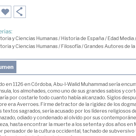
rias:
toria y Ciencias Humanas
/
Historia de España
/
Edad Media
toria y Ciencias Humanas
/
Filosofía
/
Grandes Autores de la 
umen
do en 1126 en Córdoba, Abu-l-Walid Muhammad sería encumb
nsula, los almohades, como uno de sus grandes sabios y cor
ría por costarle todo cuanto había alcanzado. Siglos despu
e era Averroes. Firme detractor de la rigidez de los dogma
s textos sagrados, sería acusado por los líderes religiosos 
zado, odiado y condenado al olvido por sus contemporáneos,
za, hasta encontrar la muerte a los setenta y dos años en M
 pensador de la cultura occidental, tachado de subversivo t