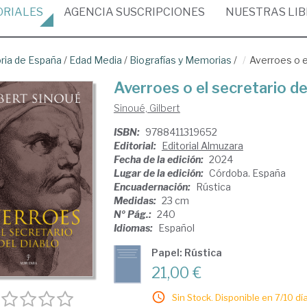
ORIALES
AGENCIA
SUSCRIPCIONES
NUESTRAS
LI
oria de España
/
Edad Media
/
Biografías y Memorias
/
Averroes o e
Averroes o el secretario de
Sinoué, Gilbert
ISBN:
9788411319652
Editorial:
Editorial Almuzara
Fecha de la edición:
2024
Lugar de la edición:
Córdoba. España
Encuadernación:
Rústica
Medidas:
23 cm
Nº Pág.:
240
Idiomas:
Español
Papel: Rústica
21,00 €
Sin Stock. Disponible en 7/10 día