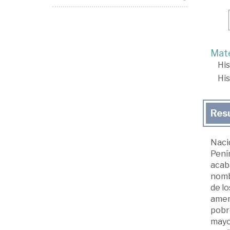
Mate
His
His
Res
Naci
Pení
acaba
nombr
de lo
amena
pobre
mayor