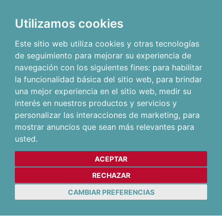
Utilizamos cookies
Este sitio web utiliza cookies y otras tecnologías
de seguimiento para mejorar su experiencia de
navegación con los siguientes fines:
para habilitar
la funcionalidad básica del sitio web
,
para brindar
una mejor experiencia en el sitio web
,
medir su
interés en nuestros productos y servicios y
personalizar las interacciones de marketing
,
para
mostrar anuncios que sean más relevantes para
usted
.
ACEPTAR
RECHAZAR
CAMBIAR PREFERENCIAS