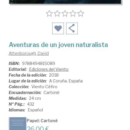
Aventuras de un joven naturalista
Attenborough, David
ISBN:
9788494815089
Editorial:
Ediciones del Viento
Fecha de la edición:
2018
Lugar de la edición:
A Coruña. España
Colección:
Viento Céfiro
Encuadernación:
Cartoné
Medidas:
24 cm
Nº Pág.:
432
Idiomas:
Español
Papel: Cartoné
26,00 €