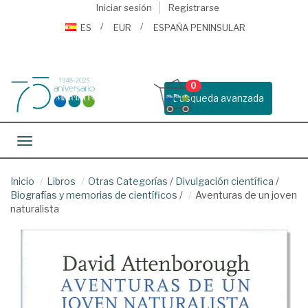
Iniciar sesión
Registrarse
ES
EUR
ESPAÑA PENINSULAR
0
Busqueda avanzada
Toggle navigation
Inicio
Libros
Otras Categorías
/
Divulgación científica
/
Biografías y memorias de científicos
/
Aventuras de un joven
naturalista