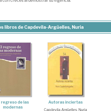
a con creces al demostrar su vigencia.
s libros de Capdevila-Argüelles, Nuria
l regreso de las
Autoras inciertas
modernas
Capdevila-Argüelles, Nuria