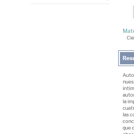
Mate
Cie
Res
Autor
nuest
inti
autor
la im
cuatr
las c
conc
que 