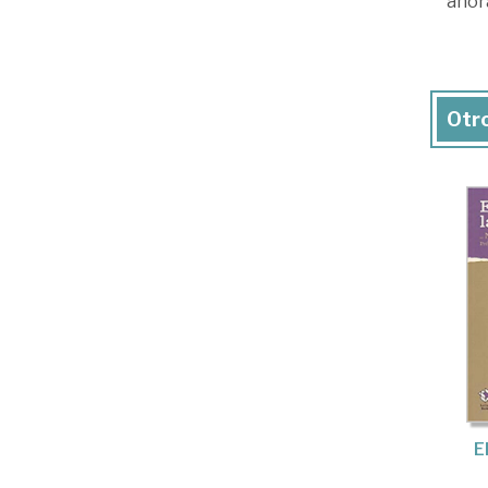
ahor
Otro
E