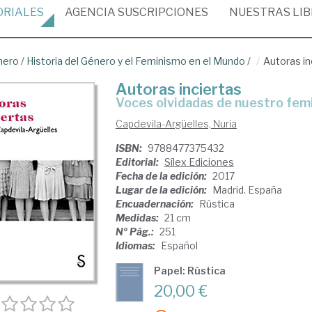
ORIALES
AGENCIA
SUSCRIPCIONES
NUESTRAS
LI
nero
/
Historia del Género y el Feminismo en el Mundo
/
Autoras in
Autoras inciertas
voces olvidadas de nuestro fe
Capdevila-Argüelles, Nuria
ISBN:
9788477375432
Editorial:
Sílex Ediciones
Fecha de la edición:
2017
Lugar de la edición:
Madrid. España
Encuadernación:
Rústica
Medidas:
21 cm
Nº Pág.:
251
Idiomas:
Español
Papel: Rústica
20,00 €