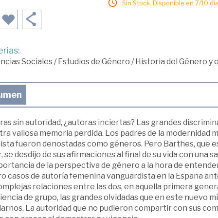
Sin Stock. Disponible en 7/10 día
rias:
ncias Sociales
/
Estudios de Género
/
Historia del Género y
umen
as sin autoridad, ¿autoras inciertas? Las grandes discrimi
ra valiosa memoria perdida. Los padres de la modernidad mat
mista fueron denostadas como géneros. Pero Barthes, que e
, se desdijo de sus afirmaciones al final de su vida con una 
portancia de la perspectiva de género a la hora de entender 
o casos de autoría femenina vanguardista en la España anteri
omplejas relaciones entre las dos, en aquella primera gene
iencia de grupo, las grandes olvidadas que en este nuevo m
darnos. La autoridad que no pudieron compartir con sus c