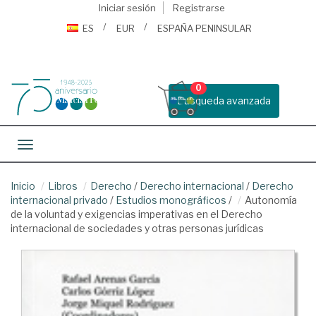
Iniciar sesión
Registrarse
ES
EUR
ESPAÑA PENINSULAR
0
Busqueda avanzada
Toggle navigation
Inicio
Libros
Derecho
/
Derecho internacional
/
Derecho
internacional privado
/
Estudios monográficos
/
Autonomía
de la voluntad y exigencias imperativas en el Derecho
internacional de sociedades y otras personas jurídicas