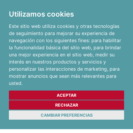
Utilizamos cookies
Este sitio web utiliza cookies y otras tecnologías
de seguimiento para mejorar su experiencia de
navegación con los siguientes fines:
para habilitar
la funcionalidad básica del sitio web
,
para brindar
una mejor experiencia en el sitio web
,
medir su
interés en nuestros productos y servicios y
personalizar las interacciones de marketing
,
para
mostrar anuncios que sean más relevantes para
usted
.
ACEPTAR
RECHAZAR
CAMBIAR PREFERENCIAS