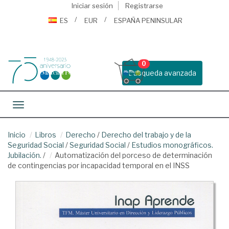
Iniciar sesión
Registrarse
ES
EUR
ESPAÑA PENINSULAR
0
Busqueda avanzada
Toggle navigation
Inicio
Libros
Derecho
/
Derecho del trabajo y de la
Seguridad Social
/
Seguridad Social
/
Estudios monográficos.
Jubilación.
/
Automatización del porceso de determinación
de contingencias por incapacidad temporal en el INSS