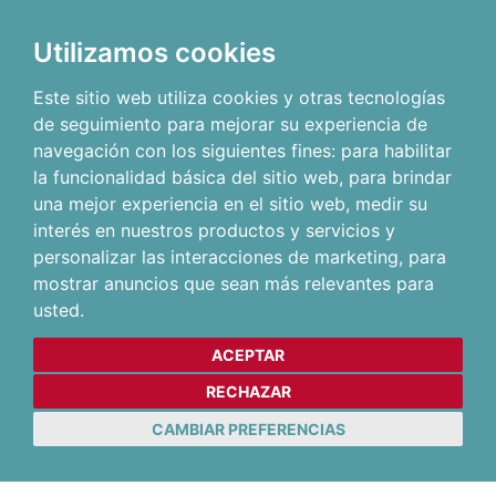
Utilizamos cookies
Este sitio web utiliza cookies y otras tecnologías
de seguimiento para mejorar su experiencia de
navegación con los siguientes fines:
para habilitar
la funcionalidad básica del sitio web
,
para brindar
una mejor experiencia en el sitio web
,
medir su
interés en nuestros productos y servicios y
personalizar las interacciones de marketing
,
para
mostrar anuncios que sean más relevantes para
usted
.
ACEPTAR
RECHAZAR
CAMBIAR PREFERENCIAS