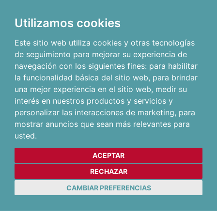
Utilizamos cookies
Este sitio web utiliza cookies y otras tecnologías
de seguimiento para mejorar su experiencia de
navegación con los siguientes fines:
para habilitar
la funcionalidad básica del sitio web
,
para brindar
una mejor experiencia en el sitio web
,
medir su
interés en nuestros productos y servicios y
personalizar las interacciones de marketing
,
para
mostrar anuncios que sean más relevantes para
usted
.
ACEPTAR
RECHAZAR
CAMBIAR PREFERENCIAS