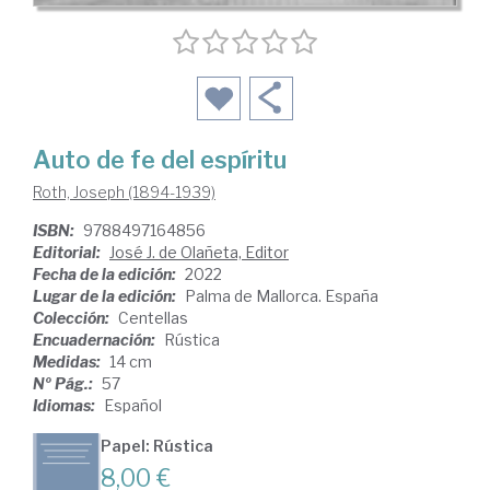
Auto de fe del espíritu
Roth, Joseph (1894-1939)
ISBN:
9788497164856
Editorial:
José J. de Olañeta, Editor
Fecha de la edición:
2022
Lugar de la edición:
Palma de Mallorca. España
Colección:
Centellas
Encuadernación:
Rústica
Medidas:
14 cm
Nº Pág.:
57
Idiomas:
Español
Papel: Rústica
8,00 €