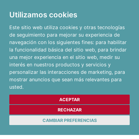
Utilizamos cookies
Este sitio web utiliza cookies y otras tecnologías
de seguimiento para mejorar su experiencia de
navegación con los siguientes fines:
para habilitar
la funcionalidad básica del sitio web
,
para brindar
una mejor experiencia en el sitio web
,
medir su
interés en nuestros productos y servicios y
personalizar las interacciones de marketing
,
para
mostrar anuncios que sean más relevantes para
usted
.
ACEPTAR
RECHAZAR
CAMBIAR PREFERENCIAS