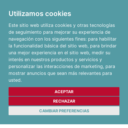
Utilizamos cookies
Este sitio web utiliza cookies y otras tecnologías
de seguimiento para mejorar su experiencia de
navegación con los siguientes fines:
para habilitar
la funcionalidad básica del sitio web
,
para brindar
una mejor experiencia en el sitio web
,
medir su
interés en nuestros productos y servicios y
personalizar las interacciones de marketing
,
para
mostrar anuncios que sean más relevantes para
usted
.
ACEPTAR
RECHAZAR
CAMBIAR PREFERENCIAS