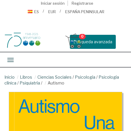
Iniciar sesión
Registrarse
ES
EUR
ESPAÑA PENINSULAR
0
Busqueda avanzada
Toggle navigation
Inicio
Libros
Ciencias Sociales
/
Psicología
/
Psicología
clínica
/
Psiquiatría
/
Autismo