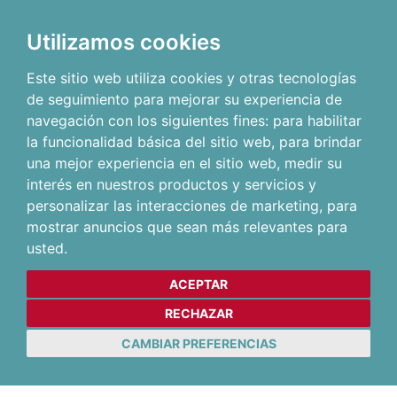
Utilizamos cookies
Este sitio web utiliza cookies y otras tecnologías
de seguimiento para mejorar su experiencia de
navegación con los siguientes fines:
para habilitar
la funcionalidad básica del sitio web
,
para brindar
una mejor experiencia en el sitio web
,
medir su
interés en nuestros productos y servicios y
personalizar las interacciones de marketing
,
para
mostrar anuncios que sean más relevantes para
usted
.
ACEPTAR
RECHAZAR
CAMBIAR PREFERENCIAS