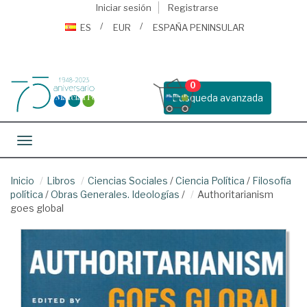
Iniciar sesión
Registrarse
ES
EUR
ESPAÑA PENINSULAR
0
Busqueda avanzada
Toggle navigation
Inicio
Libros
Ciencias Sociales
/
Ciencia Política
/
Filosofía
política
/
Obras Generales. Ideologías
/
Authoritarianism
goes global