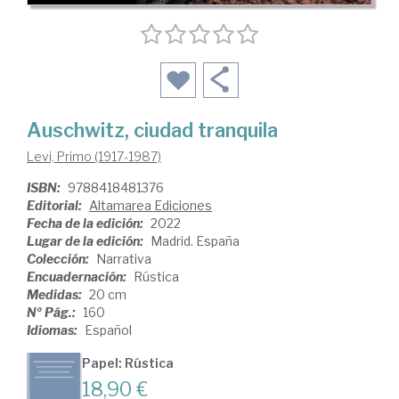
Auschwitz, ciudad tranquila
Levi, Primo (1917-1987)
ISBN:
9788418481376
Editorial:
Altamarea Ediciones
Fecha de la edición:
2022
Lugar de la edición:
Madrid. España
Colección:
Narrativa
Encuadernación:
Rústica
Medidas:
20 cm
Nº Pág.:
160
Idiomas:
Español
Papel: Rústica
18,90 €