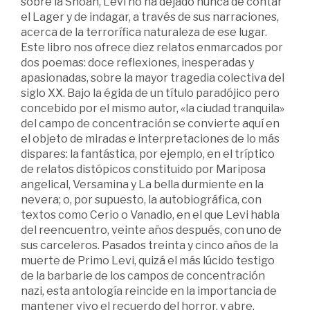
sobre la Shoah, Levi no ha dejado nunca de contar
el Lager y de indagar, a través de sus narraciones,
acerca de la terrorífica naturaleza de ese lugar.
Este libro nos ofrece diez relatos enmarcados por
dos poemas: doce reflexiones, inesperadas y
apasionadas, sobre la mayor tragedia colectiva del
siglo XX. Bajo la égida de un título paradójico pero
concebido por el mismo autor, «la ciudad tranquila»
del campo de concentración se convierte aquí en
el objeto de miradas e interpretaciones de lo más
dispares: la fantástica, por ejemplo, en el tríptico
de relatos distópicos constituido por Mariposa
angelical, Versamina y La bella durmiente en la
nevera; o, por supuesto, la autobiográfica, con
textos como Cerio o Vanadio, en el que Levi habla
del reencuentro, veinte años después, con uno de
sus carceleros. Pasados treinta y cinco años de la
muerte de Primo Levi, quizá el más lúcido testigo
de la barbarie de los campos de concentración
nazi, esta antología reincide en la importancia de
mantener vivo el recuerdo del horror, y abre,