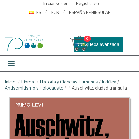
Iniciar sesión
Registrarse
ES
EUR
ESPAÑA PENINSULAR
0
Busqueda avanzada
Toggle navigation
Inicio
Libros
Historia y Ciencias Humanas
/
Judáica
/
Antisemitismo y Holocausto
/
Auschwitz, ciudad tranquila