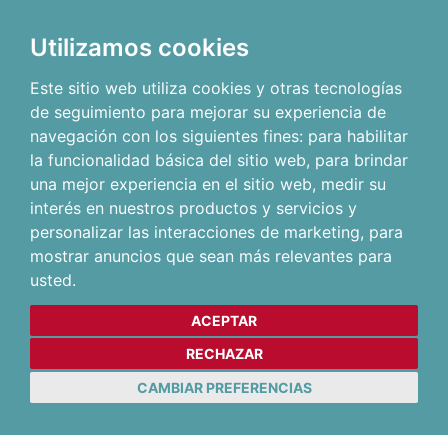
Utilizamos cookies
Este sitio web utiliza cookies y otras tecnologías
de seguimiento para mejorar su experiencia de
navegación con los siguientes fines:
para habilitar
la funcionalidad básica del sitio web
,
para brindar
una mejor experiencia en el sitio web
,
medir su
interés en nuestros productos y servicios y
personalizar las interacciones de marketing
,
para
mostrar anuncios que sean más relevantes para
usted
.
ACEPTAR
RECHAZAR
CAMBIAR PREFERENCIAS